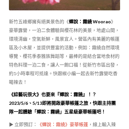
新竹五峰鄉擁有絕美景色的《
蟬說：霧繞 Woorao
》
豪華露營，一泊二食體驗與櫻花林的美景，地處山間，
環境清幽，空氣新鮮，風景宜人。營區內有美麗的帳篷
區及小木屋，並提供豐富的活動，例如：霧繞自然環境
導覽、櫻花季泰雅族舞蹈等，最棒的是結合當地食材的
特色料理一泊二食，讓人一飽口福！從新竹市區出發，
約1小時車程可抵達。快跟椒小編一起去新竹露營吃香
喝辣去！
《綜藝玩很大》也要來『蟬說：霧饒』！？
2023/5/6、5/13即將開啟豪華帳篷之旅，快跟主持團
隊一起體驗「蟬說：霧繞」五星級豪華帳篷吧！
▶ 立即預訂：
《蟬說：霧繞》豪華帳篷
，線上輸入辣