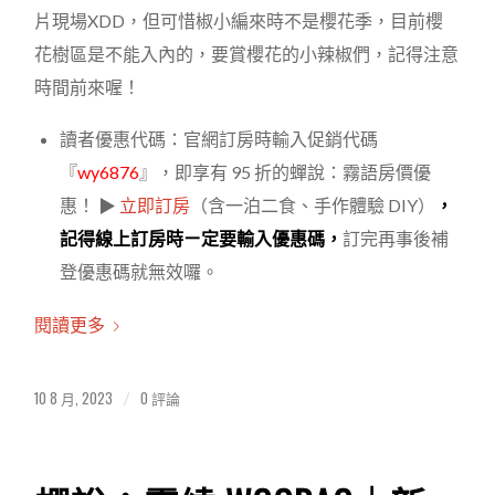
片現場XDD，但可惜椒小編來時不是櫻花季，目前櫻
花樹區是不能入內的，要賞櫻花的小辣椒們，記得注意
時間前來喔！
讀者優惠代碼：官網訂房時輸入促銷代碼
『
wy6876
』，即享有 95 折的蟬說：霧語房價優
惠！ ▶
立即訂房
（含一泊二食、手作體驗 DIY）
，
記得線上訂房時ㄧ定要輸入優惠碼，
訂完再事後補
登優惠碼就無效囉。
閱讀更多
10 8 月, 2023
0 評論
/