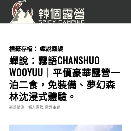
標籤存檔：
蟬說霧繞
蟬說：霧語CHANSHUO
WOOYUU｜平價豪華露營一
泊二食，免裝備、夢幻森
林沈浸式體驗。
豪華帳篷｜懶人露營
,
露營主題