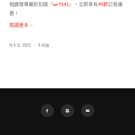
個露營專屬折扣碼『
wr7141
』，立即享有
95折
訂房優
惠！
閱讀更多
12 4 月, 2023
0 評論
/