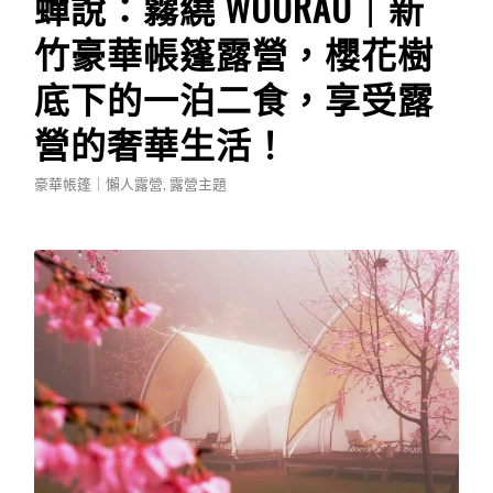
蟬說：霧繞 WOORAO｜新
竹豪華帳篷露營，櫻花樹
底下的一泊二食，享受露
營的奢華生活！
豪華帳篷｜懶人露營
,
露營主題