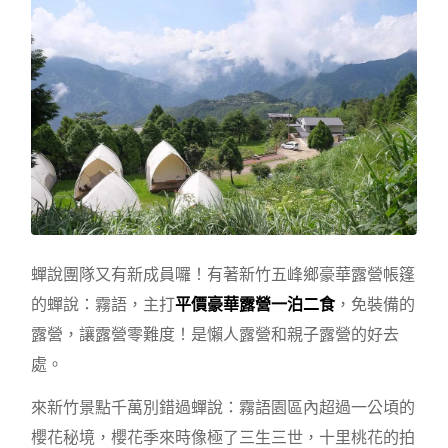
蟬說團隊又有新成員囉！有著新竹五峰鄉豪華露營帳篷
的蟬說：霧語，主打
平價豪華露營一泊二食
，免裝備的
露營，讓露營零難度！是懶人露營和親子露營的好去
處。
來新竹景點千萬別錯過蟬說：霧語園區內超過一公頃的
櫻花秘境，櫻花季來時像極了三生三世，十里桃花的拍