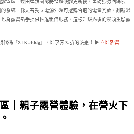
電露營區，經由蟬說團隊將整體硬體更新後，重磅強勢回歸啦！
利的系統，像是有獨立電源外還可選購合適的電量瓦數，翻新過
，也為露營新手提供帳篷租借服務，這樣升級過後的溪頭生態露
碼『XTKL4ddg』，即享有95折的優惠！ ▶
立即紮營
區｜親子露營體驗，在營火下
。