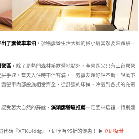
推出了露營車車泊
，號稱露營生活大師的椒小編當然要來體驗一
露營區
，除了是熱門森林系露營地點外，全營區又只有三台露營
能拼手速，當天入住時不但客滿，一旁露友還好評不斷，說著下
，露營車內部設施相當齊全，從舒適的床鋪、冷氣到各式的充電
，感受著大自然的靜謐，
溪頭露營區推薦
ㄧ定要來這裡，特別適
碼『XTKL4ddg』，即享有95折的優惠！ ▶
立即紮營