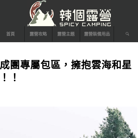
首頁
露營攻略
露營主題
露營裝備用品
成團專屬包區，擁抱雲海和星
景！！