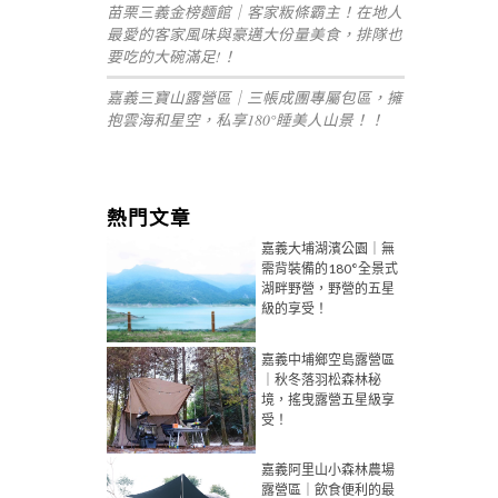
苗栗三義金榜麵館｜客家粄條霸主！在地人
最愛的客家風味與豪邁大份量美食，排隊也
要吃的大碗滿足!！
嘉義三寶山露營區｜三帳成團專屬包區，擁
抱雲海和星空，私享180°睡美人山景！！
熱門文章
嘉義大埔湖濱公園｜無
需背裝備的180°全景式
湖畔野營，野營的五星
級的享受！
嘉義中埔鄉空島露營區
｜秋冬落羽松森林秘
境，搖曳露營五星級享
受！
嘉義阿里山小森林農場
露營區｜飲食便利的最