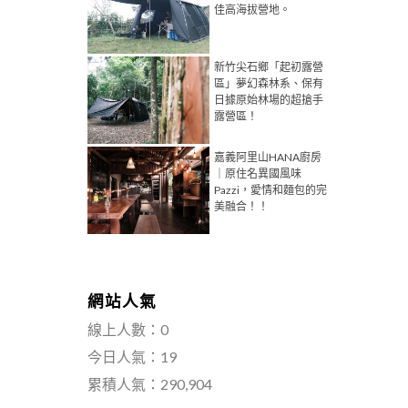
佳高海拔營地。
新竹尖石鄉「起初露營
區」夢幻森林系、保有
日據原始林場的超搶手
露營區！
嘉義阿里山HANA廚房
｜原住名異國風味
Pazzi，愛情和麵包的完
美融合！！
網站人氣
線上人數：0
今日人氣：19
累積人氣：290,904