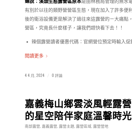
蟬說：溪頭生態露營區原本
是由林務局管理的無水
有別於以往的類野營營區生態，現在加入了許多便
後的衛浴設備更是解決了過往來這露營的ㄧ大痛點
營區，究竟長什麼樣子，讓我們趕快看下去！！
辣個露營讀者優惠代碼：官網營位預定時輸入促銷代
閱讀更多
4 4 月, 2024
0 評論
/
嘉義梅山鄉雲淡風輕露營
的星空陪伴家庭溫馨時光
南部露營
,
嘉義露營
,
露營主題
,
露營區域
,
露營營地