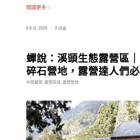
閱讀更多
9 8 月, 2024
0 評論
/
蟬說：溪頭生態露營區｜
碎石營地，露營達人們必
中部露營
,
露營區域
,
露營營地