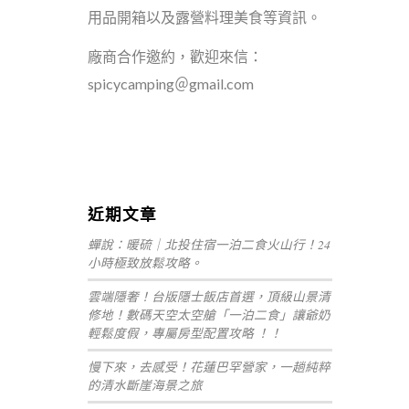
用品開箱以及露營料理美食等資訊。
廠商合作邀約，歡迎來信：
spicycamping＠gmail.com
嘉義+1 | 嘉義加一
黛西優齁齁
近期文章
蟬說：暖硫｜北投住宿一泊二食火山行！24
小時極致放鬆攻略。
雲端隱奢！台版隱士飯店首選，頂級山景清
修地！數碼天空太空艙「一泊二食」讓爺奶
輕鬆度假，專屬房型配置攻略 ！！
慢下來，去感受！花蓮巴罕營家，一趟純粹
的清水斷崖海景之旅