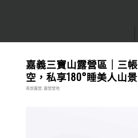
嘉義三寶山露營區｜三帳
空，私享180°睡美人山
南部露營
,
露營營地