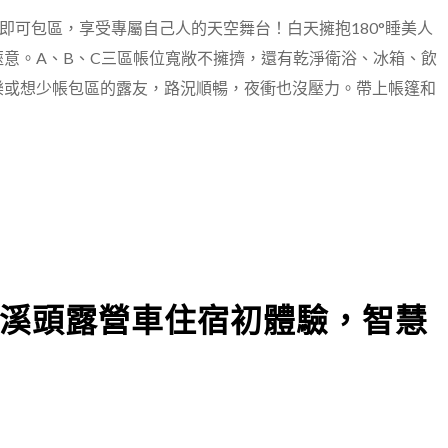
即可包區，享受專屬自己人的天空舞台！白天擁抱180°睡美人
意。A、B、C三區帳位寬敞不擁擠，還有乾淨衛浴、冰箱、飲
樂或想少帳包區的露友，路況順暢，夜衝也沒壓力。帶上帳篷和
！
溪頭露營車住宿初體驗，智慧