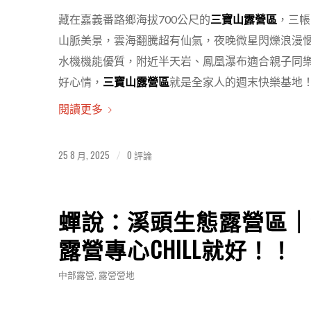
藏在嘉義番路鄉海拔700公尺的
三寶山露營區
，三帳
山脈美景，雲海翻騰超有仙氣，夜晚微星閃爍浪漫愜
水機機能優質，附近半天岩、鳳凰瀑布適合親子同
好心情，
三寶山露營區
就是全家人的週末快樂基地
閱讀更多
25 8 月, 2025
0 評論
/
蟬說：溪頭生態露營區｜
露營專心CHILL就好！！
中部露營
,
露營營地