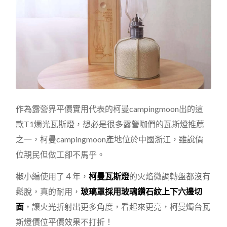
作為露營界平價實用代表的柯曼campingmoon出的這
款T1燭光瓦斯燈，想必是很多露營咖們的瓦斯燈推薦
之一，柯曼campingmoon產地位於中國浙江，雖說價
位親民但做工卻不馬乎。
椒小編使用了４年，
柯曼瓦斯燈
的火焰微調轉盤都沒有
鬆脫，真的耐用，
玻璃罩採用玻璃鑽石紋上下六邊切
面
，讓火光折射出更多角度，看起來更亮，柯曼燭台瓦
斯燈價位平價效果不打折！