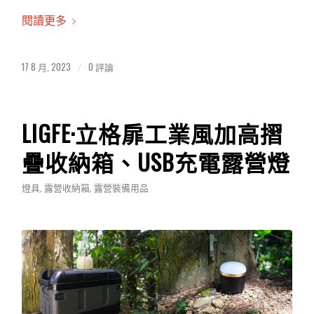
閱讀更多
17 8 月, 2023
0 評論
/
LIGFE·立格扉工業風加高摺
疊收納箱、USB充電露營燈
燈具
,
露營收納箱
,
露營裝備用品