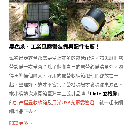
黑色系、工業風露營裝備與配件推薦！
每次出走露營都需要帶上許多的露營配備，該怎麼把露
營設備一次帶齊？除了翻翻自己的露營必備清單外，還
得再準備個夠大、好用的露營收納箱把他們都放在一
起、整理好，這才不會到了營地現場才發現漏東漏西。
椒小編這次來開箱臺灣本土設計品牌「
Ligfe·立格扉
」
的
加高摺疊收納箱
及
月光USB充電露營燈
，就一起來細
細地品下去。
閱讀更多