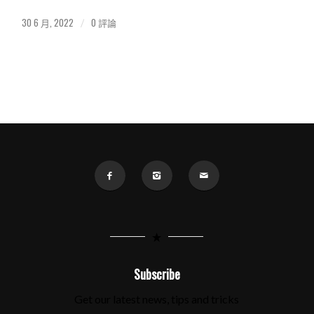
30 6 月, 2022
0 評論
/
Subscribe
Get our latest news, tips and tricks