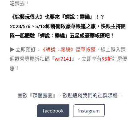
喝辣去！
《綜藝玩很大》也要來『蟬說：霧饒』！？
2023/5/6、5/13即將開啟豪華帳篷之旅，快跟主持團
隊一起體驗「蟬說：霧繞」五星級豪華帳篷吧！
▶ 立即預訂：
《蟬說：霧繞》豪華帳篷
，線上輸入辣
個露營專屬折扣碼『
wr7141
』，立即享有
95折
訂房優
惠！
喜歡『辣個露營』，歡迎追蹤我們的社群媒體！
facebook
instagram