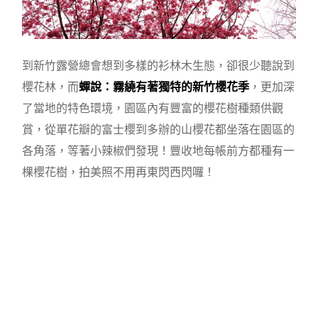
到新竹露營總會想到多樣的衫林木生態，卻很少聽說到
櫻花林，而
蟬說：霧繞有著獨特的新竹櫻花季
，更加深
了當地的特色環境，園區內有豐富的櫻花樹種類供觀
賞，從單花瓣的富士櫻到多辦的山櫻花都坐落在園區的
各角落，等著小辣椒們發現！豐收地每帳前方都種有一
棵櫻花樹，拍美照不用再東閃西閃囉！