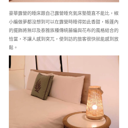
豪華露營的睡床跟自己露營睡充氣床墊簡直不能比，椒
小編做夢都沒想到可以在露營時睡得如此香甜，帳篷內
的擺飾將無印及泰雅族種傳統藤編與花布的風格結合的
恰當，不讓人感到突兀，使到訪的旅客很快就能感到放
鬆。