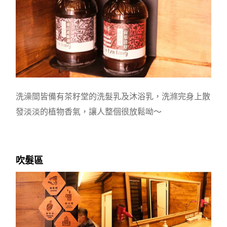
洗澡間皆備有茶籽堂的洗髮乳及沐浴乳，洗滌完身上散
發淡淡的植物香氣，讓人整個很放鬆呦～
吹髮區