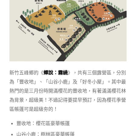
新竹五峰鄉的《
蟬說：霧繞
》，共有三個露營區，分別
為「豐收地」、「山谷小鹿」及「好冬小屋」。其中最
熱門的是三月份時開滿櫻花的豐收地，有著滿滿櫻花林
為背景，超級美！不過記得要提早預訂，因為櫻花季營
區帳篷可是超級夯的！
豐收地：櫻花區豪華帳篷
山谷小鹿：樹林區豪華帳蓬