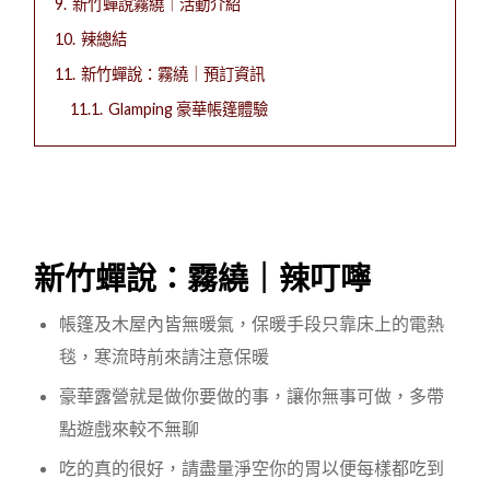
9.
新竹蟬說霧繞｜活動介紹
10.
辣總結
11.
新竹蟬說：霧繞｜預訂資訊
11.1.
Glamping 豪華帳篷體驗
新竹蟬說：霧繞｜辣叮嚀
帳篷及木屋內皆無暖氣，保暖手段只靠床上的電熱
毯，寒流時前來請注意保暖
豪華露營就是做你要做的事，讓你無事可做，多帶
點遊戲來較不無聊
吃的真的很好，請盡量淨空你的胃以便每樣都吃到