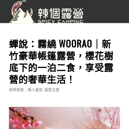
蟬說：霧繞 WOORAO｜新
竹豪華帳篷露營，櫻花樹
底下的一泊二食，享受露
營的奢華生活！
豪華帳篷｜懶人露營
,
露營主題