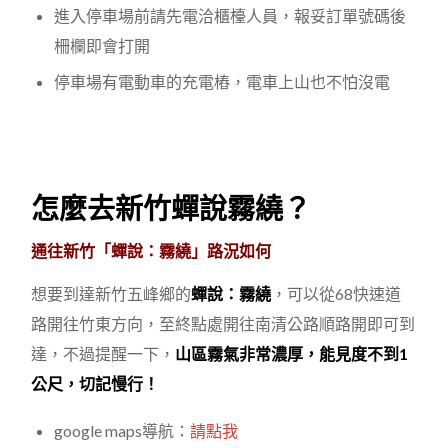
進入停車場前請先電洽櫃檯人員，報妥訂單號碼後
柵欄即會打開
停車場有電動車的充電樁，電車上山也不怕沒電
怎麼去新竹蟬說霧繞？
通往新竹「蟬說：霧繞」
路況如何
想要到達新竹五峰鄉的
蟬說：霧繞
，可以從68快速道
路開往竹東方向，至終點處開往南清公路順路開即可到
達，不過提醒一下，
山區霧氣非常濃厚，能見度不到1
公尺，切記慢行！
google maps導航：
請點我