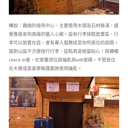
蟬說：霧繞的接待中心，主要使用木頭及石材裝潢，感
覺像是來到高級的獵人小屋。設有行李接駁放置區，行
李可以放置在這，會有專人服務送至你所居住的房間。
面對山區不方便拖行行李，這點真是相當貼心！與櫃檯
check-in後，也會獲得住房鑰匙與wifi密碼，不管是住
在木屋或是豪華帳篷都將使用鑰匙。