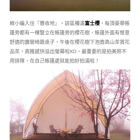
椒小編入住『豐收地』，該區種滿
富士櫻
，每頂豪華帳
篷旁都有一棵豎立在帳篷旁的櫻花樹，帳篷外面有愜意
舒適的露營椅跟桌子，午後在櫻花樹下泡壺高山茶賞花
品茶，高雅感快溢出螢幕啦XD，最重要的是拍美照不
用排隊，在自己帳篷處就能拍好拍滿啦！