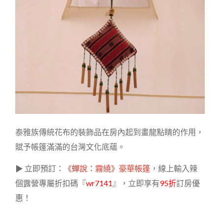
泰雅族傳統花布的裝飾品在房內起到畫龍點睛的作用，
賦予帳篷滿滿的台灣文化底蘊。
▶ 立即預訂：
《蟬說：霧繞》豪華帳篷
，線上輸入辣
個露營專屬折扣碼『
wr7141
』，立即享有
95折
訂房優
惠！