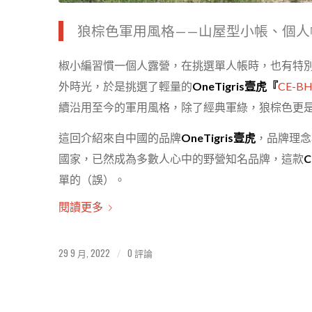
狼棕色軍用風格——山屋型小帳、個人
椒小編習慣一個人露營，在挑選單人帳時，也有特
外時光，於是挑選了輕量的
OneTigris壹虎『
CE-B
續沿用至今的軍用風格，除了經典軍綠，狼棕色更
這回介紹來自中國的品牌
OneTigris壹虎
，品牌理念
國家，已然成為多數人心中的野營知名品牌，這款
C
單的（誤）。
閱讀更多
29 9 月, 2022
0 評論
/