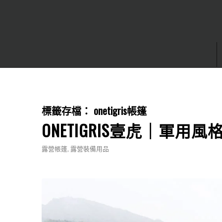
標籤存檔：
onetigris帳篷
ONETIGRIS壹虎｜軍用
露營帳篷
,
露營裝備用品