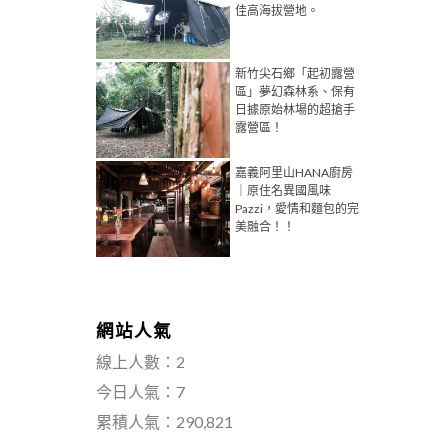
佳高海拔營地。
新竹尖石鄉「起初露營
區」夢幻森林系、保有
日據原始林場的超搶手
露營區！
嘉義阿里山HANA廚房
｜原住名異國風味
Pazzi，愛情和麵包的完
美融合！！
網站人氣
線上人數：2
今日人氣：7
累積人氣：290,821