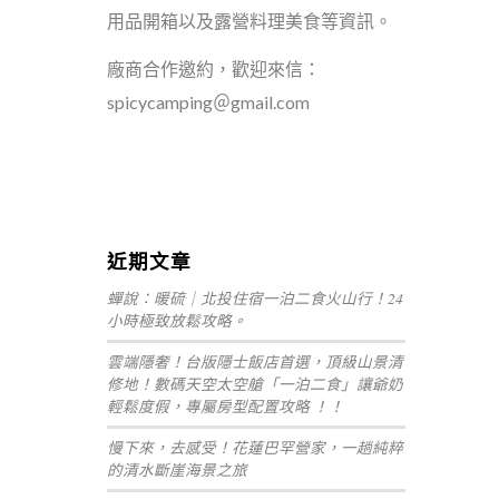
用品開箱以及露營料理美食等資訊。
廠商合作邀約，歡迎來信：
spicycamping＠gmail.com
嘉義+1 | 嘉義加一
黛西優齁齁
近期文章
蟬說：暖硫｜北投住宿一泊二食火山行！24
小時極致放鬆攻略。
雲端隱奢！台版隱士飯店首選，頂級山景清
修地！數碼天空太空艙「一泊二食」讓爺奶
輕鬆度假，專屬房型配置攻略 ！！
慢下來，去感受！花蓮巴罕營家，一趟純粹
的清水斷崖海景之旅