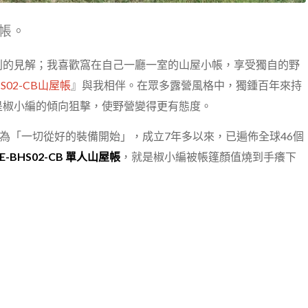
帳。
別的見解；我喜歡窩在自己一廳一室的山屋小帳，享受獨自的野
HS02-CB山屋帳
』與我相伴。在眾多露營風格中，獨鍾百年來持
是椒小編的傾向狙擊，使野營變得更有態度。
為「一切從好的裝備開始」，成立7年多以來，已遍佈全球46個
E-BHS02-CB 單人山屋帳
，就是椒小編被帳篷顏值燒到手癢下