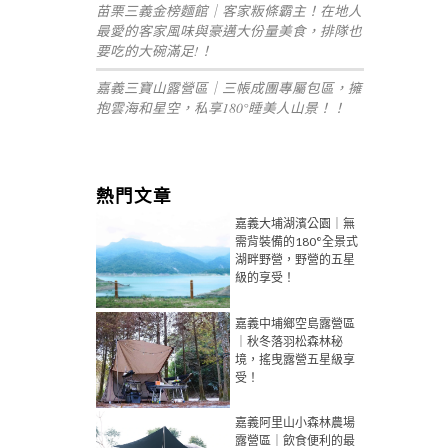
苗栗三義金榜麵館｜客家粄條霸主！在地人
最愛的客家風味與豪邁大份量美食，排隊也
要吃的大碗滿足!！
嘉義三寶山露營區｜三帳成團專屬包區，擁
抱雲海和星空，私享180°睡美人山景！！
熱門文章
嘉義大埔湖濱公園｜無
需背裝備的180°全景式
湖畔野營，野營的五星
級的享受！
嘉義中埔鄉空島露營區
｜秋冬落羽松森林秘
境，搖曳露營五星級享
受！
嘉義阿里山小森林農場
露營區｜飲食便利的最