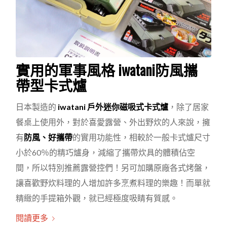
實用的軍事風格 iwatani防風攜
帶型卡式爐
日本製造的
iwatani 戶外迷你磁吸式卡式爐
，除了居家
餐桌上使用外，對於喜愛露營、外出野炊的人來說，擁
有
防風、好攜帶
的實用功能性，相較於一般卡式爐尺寸
小於60％的精巧爐身，減縮了攜帶炊具的體積佔空
間，所以特別推薦露營控們！另可加購原廠各式烤盤，
讓喜歡野炊料理的人增加許多烹煮料理的樂趣！而單就
精緻的手提箱外觀，就已經極度吸睛有質感。
閱讀更多