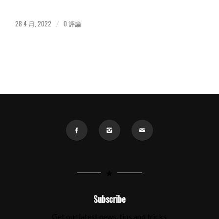
28 4 月, 2022
0 評論
/
Subscribe
Get our latest news, tips and tricks