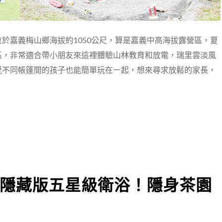
於嘉義梅山鄉海拔約1050公尺，算是嘉義中高海拔露營區，夏
區，非常適合帶小朋友來這裡體驗山林教育和放電，瑞里雲淡風
覺不同帳篷間的孩子也能簡單玩在ㄧ起，想來尋求放鬆的家長，
隱藏版五星級衛浴！隱身茶園