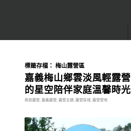
標籤存檔：
梅山露營區
嘉義梅山鄉雲淡風輕露營
的星空陪伴家庭溫馨時光
南部露營
,
嘉義露營
,
露營主題
,
露營區域
,
露營營地