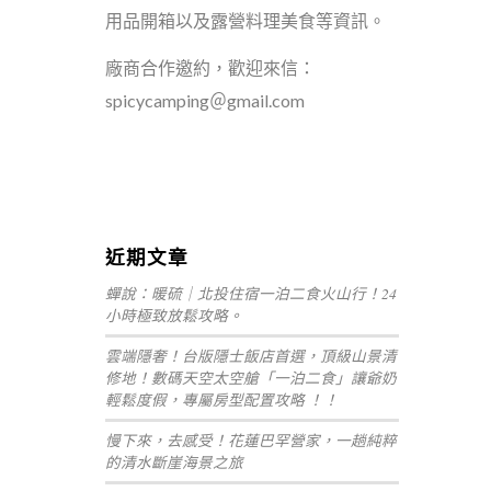
用品開箱以及露營料理美食等資訊。
廠商合作邀約，歡迎來信：
spicycamping＠gmail.com
嘉義+1 | 嘉義加一
黛西優齁齁
近期文章
蟬說：暖硫｜北投住宿一泊二食火山行！24
小時極致放鬆攻略。
雲端隱奢！台版隱士飯店首選，頂級山景清
修地！數碼天空太空艙「一泊二食」讓爺奶
輕鬆度假，專屬房型配置攻略 ！！
慢下來，去感受！花蓮巴罕營家，一趟純粹
的清水斷崖海景之旅