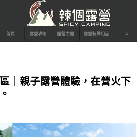
首頁
露營攻略
露營主題
露營裝備用品
區｜親子露營體驗，在營火下
。