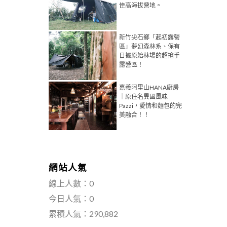
佳高海拔營地。
新竹尖石鄉「起初露營
區」夢幻森林系、保有
日據原始林場的超搶手
露營區！
嘉義阿里山HANA廚房
｜原住名異國風味
Pazzi，愛情和麵包的完
美融合！！
網站人氣
線上人數：0
今日人氣：0
累積人氣：290,882