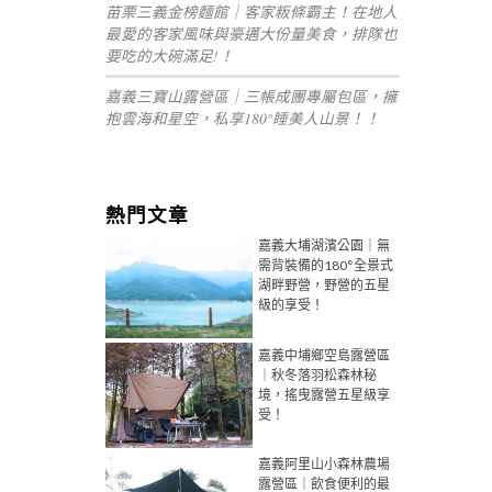
苗栗三義金榜麵館｜客家粄條霸主！在地人
最愛的客家風味與豪邁大份量美食，排隊也
要吃的大碗滿足!！
嘉義三寶山露營區｜三帳成團專屬包區，擁
抱雲海和星空，私享180°睡美人山景！！
熱門文章
嘉義大埔湖濱公園｜無
需背裝備的180°全景式
湖畔野營，野營的五星
級的享受！
嘉義中埔鄉空島露營區
｜秋冬落羽松森林秘
境，搖曳露營五星級享
受！
嘉義阿里山小森林農場
露營區｜飲食便利的最