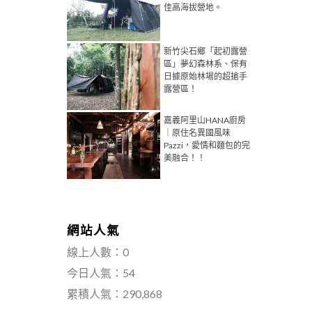
佳高海拔營地。
新竹尖石鄉「起初露營
區」夢幻森林系、保有
日據原始林場的超搶手
露營區！
嘉義阿里山HANA廚房
｜原住名異國風味
Pazzi，愛情和麵包的完
美融合！！
網站人氣
線上人數：0
今日人氣：54
累積人氣：290,868