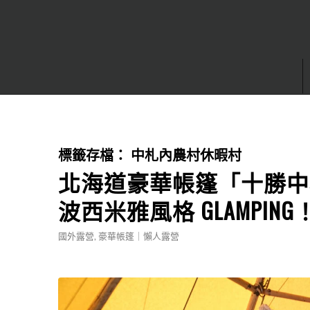
標籤存檔：
中札內農村休暇村
北海道豪華帳篷「十勝中
波西米雅風格 GLAMPING
國外露營
,
豪華帳篷｜懶人露營