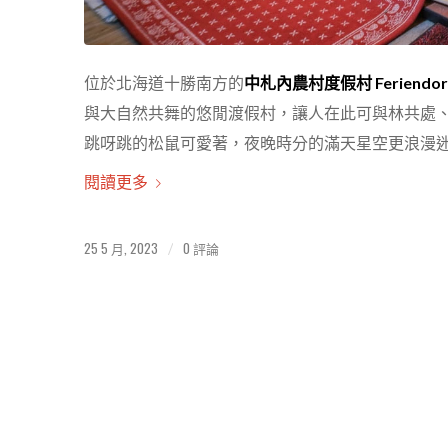
位於北海道十勝南方的
中札內農村度假村 Feriendor
與大自然共舞的悠閒渡假村，讓人在此可與林共處、
跳呀跳的松鼠可愛著，夜晚時分的滿天星空更浪漫
閱讀更多
25 5 月, 2023
0 評論
/