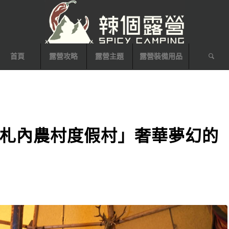
首頁
露營攻略
露營主題
露營裝備用品
札內農村度假村」奢華夢幻的
！