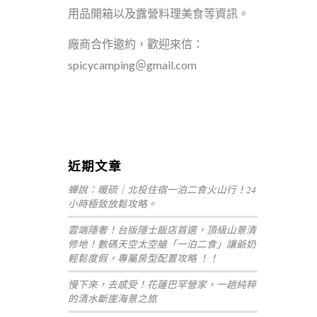
用品開箱以及露營料理美食等資訊。
廠商合作邀約，歡迎來信：
spicycamping＠gmail.com
嘉義+1 | 嘉義加一
黛西優齁齁
近期文章
蟬說：暖硫｜北投住宿一泊二食火山行！24
小時極致放鬆攻略。
雲端隱奢！台版隱士飯店首選，頂級山景清
修地！數碼天空太空艙「一泊二食」讓爺奶
輕鬆度假，專屬房型配置攻略 ！！
慢下來，去感受！花蓮巴罕營家，一趟純粹
的清水斷崖海景之旅