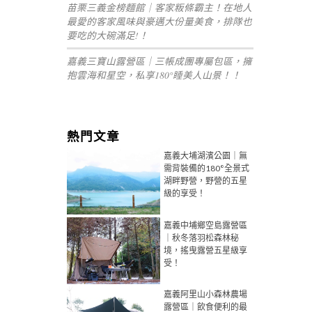
苗栗三義金榜麵館｜客家粄條霸主！在地人
最愛的客家風味與豪邁大份量美食，排隊也
要吃的大碗滿足!！
嘉義三寶山露營區｜三帳成團專屬包區，擁
抱雲海和星空，私享180°睡美人山景！！
熱門文章
嘉義大埔湖濱公園｜無
需背裝備的180°全景式
湖畔野營，野營的五星
級的享受！
嘉義中埔鄉空島露營區
｜秋冬落羽松森林秘
境，搖曳露營五星級享
受！
嘉義阿里山小森林農場
露營區｜飲食便利的最